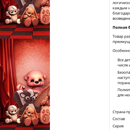
логическ
каждым н
благодар
возведен
Полная 
Товар ра
преимуще
Особенно
Все де
числе 
Безопа
наступ
порани
Полиэт
для не
Страна п
Состав
Серия