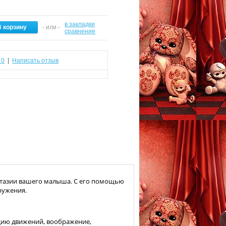
в закладки
- или -
сравнение
 0
|
Написать отзыв
нтазии вашего малыша. С его помощью
ружения.
цию движений, воображение,