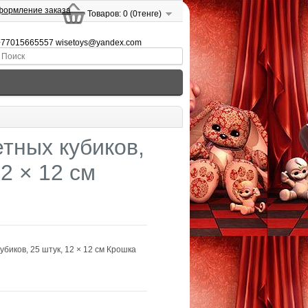
ормление заказа
Товаров: 0 (0тенге)
 +77015665557 wisetoys@yandex.com
тных кубиков,
12 × 12 см
биков, 25 штук, 12 × 12 см Крошка