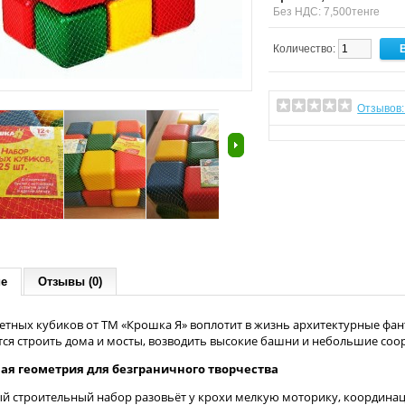
Без НДС: 7,500тенге
Количество:
Отзывов:
ие
Отзывы (0)
етных кубиков от ТМ «Крошка Я» воплотит в жизнь архитектурные фа
тся строить дома и мосты, возводить высокие башни и небольшие соо
ая геометрия для безграничного творчества
й строительный набор разовьёт у крохи мелкую моторику, координа