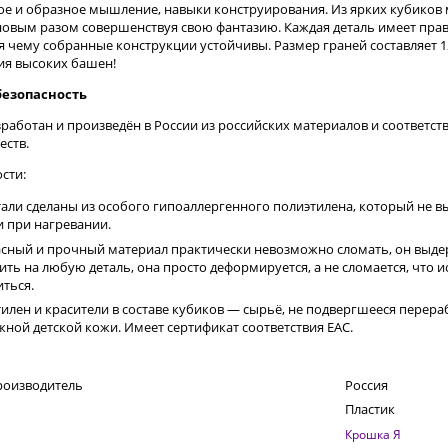
ое и образное мышление, навыки конструирования. Из ярких кубиков
овым разом совершенствуя свою фантазию. Каждая деталь имеет пра
я чему собранные конструкции устойчивы. Размер граней составляет 12
ия высоких башен!
безопасность
зработан и произведён в России из российских материалов и соответст
ств.
сти:
тали сделаны из особого гипоаллергенного полиэтилена, который не в
и при нагревании.
сный и прочный материал практически невозможно сломать, он выде
ить на любую деталь, она просто деформируется, а не сломается, что
ться.
илен и красители в составе кубиков — сырьё, не подвергшееся перера
жной детской кожи. Имеет сертификат соответствия ЕАС.
роизводитель
Россия
Пластик
Крошка Я