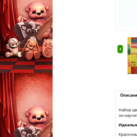
Описан
Набор цв
он научи
Идеальн
Красочны