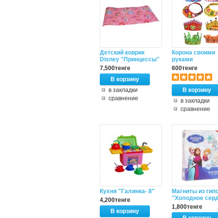
Детский коврик
Корона своими
Disney "Принцессы"
руками
7,500тенге
600тенге
в закладки
сравнение
в закладки
сравнение
Кухня "Галинка- 8"
Магниты из гип
"Холодное сер
4,200тенге
1,800тенге