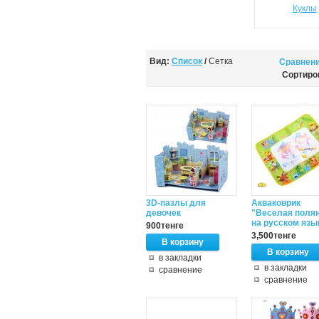
Куклы
Вид:
Список
/
Сетка
Сравнени
Сортиро
3D-пазлы для
Акваковрик
девочек
"Веселая поля
на русском язы
900тенге
3,500тенге
в закладки
в закладки
сравнение
сравнение