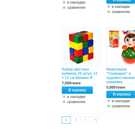
в закладки
в закладки
сравнение
сравнение
Набор цветных
Неваляшка
кубиков, 25 штук, 12
"Скоморох" в
× 12 см Крошка Я
художественно
упаковке
7,500тенге
5,000тенге
в закладки
в закладки
сравнение
сравнение
1
2
>
>|