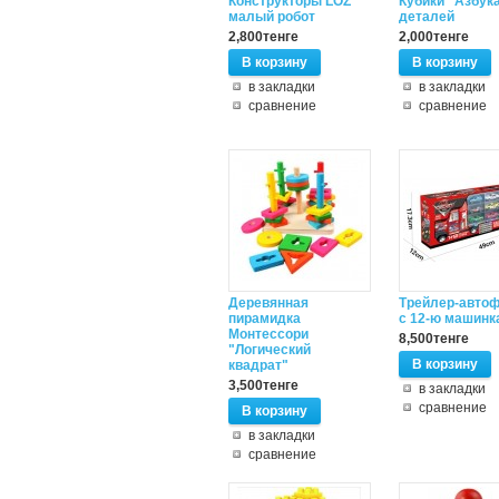
Конструкторы LOZ
Кубики "Азбука
малый робот
деталей
2,800тенге
2,000тенге
В корзину
В корзину
в закладки
в закладки
сравнение
сравнение
Деревянная
Трейлер-авто
пирамидка
с 12-ю машинк
Монтессори
8,500тенге
"Логический
В корзину
квадрат"
3,500тенге
в закладки
сравнение
В корзину
в закладки
сравнение