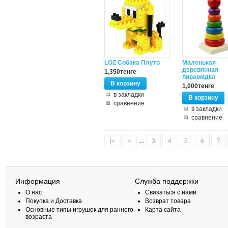
LOZ Собака Плуто
Маленькая
деревянная
1,350тенге
пирамидка
В корзину
1,000тенге
в закладки
В корзину
сравнение
в закладки
сравнение
|<
<
....
3
4
5
6
7
Информация
Служба поддержки
О нас
Связаться с нами
Покупка и Доставка
Возврат товара
Основные типы игрушек для раннего
Карта сайта
возраста