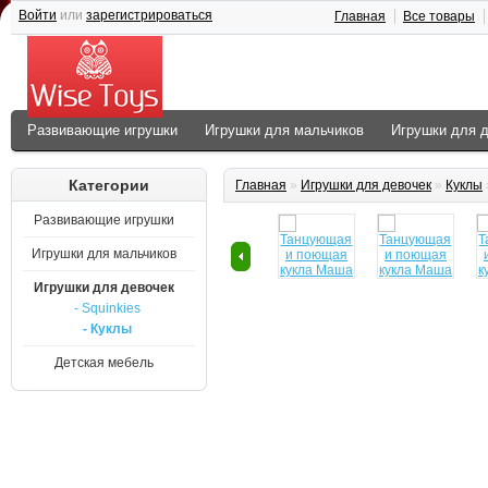
Войти
или
зарегистрироваться
Главная
Все товары
Развивающие игрушки
Игрушки для мальчиков
Игрушки для 
Категории
Главная
»
Игрушки для девочек
»
Куклы
Развивающие игрушки
Игрушки для мальчиков
Игрушки для девочек
- Squinkies
- Куклы
Детская мебель