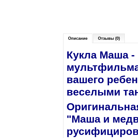
Описание
Отзывы (0)
Кукла Маша -
мультфильма
вашего ребен
веселыми та
Оригинальная
"Маша и мед
русифициров